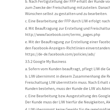
b. Nach Fertigstellung der FFP erhält der Kunde v
zum Zwecke der Freischaltung mitzuteilen. Danach 
Wünschen selbst zu gestalten und zu bearbeiten.
c. Eine Bearbeitung der FFP durch LIW erfolgt nach
d. Mit Beauftragung zur Erstellung und Freischalt
http://www.facebook.com/terms_pages.php
e. Mit der Beauftragung zur Erstellung einer Fac
den Facebook-Anzeigen-Richtlinien einverstanden,
https://de-de.facebook.com/policies/ads/
3.5.2 Google My Business
a. Sofern vom Kunden beauftragt, pflegt LIW die G
b. LIW übernimmt in diesem Zusammenhang die Regi
Freischaltung LIW übermitteln muss. Nach Erhalt de
Kunden bestehen, muss der Kunde die LIW als Admini
c. Eine Bearbeitung bzw. Ausgestaltung des Googl
Der Kunde muss der LIW hierfür die Neuigkeiten, Ak
d. LIW übernimmt keine Gewähr für die regelmäßig