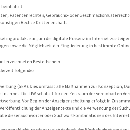
 beinhaltet.
hten, Patentenrechten, Gebrauchs- oder Geschmacksmusterrecht
sonstigen Rechte Dritter enthält.
etingprodukte an, um die digitale Präsenz im Internet zu steige
n sowie die Möglichkeit der Eingliederung in bestimmte Online
unterzeichneten Bestellschein.
erzeit folgendes:
nwerbung (SEA). Dies umfasst alle Maßnahmen zur Konzeption, Du
ernet. Die LIW schaltet für den Zeitraum der vereinbarten Vert
etwerbung. Vor Beginn der Anzeigenschaltung erfolgt in Zusamm
Veröffentlichung der Anzeigentexte und die Verwendung der Such
ngabe dieser Suchwörter oder Suchwortkombinationen des Internet
zer angeklickt, verringert sich dadurch das Werbebudget um den je