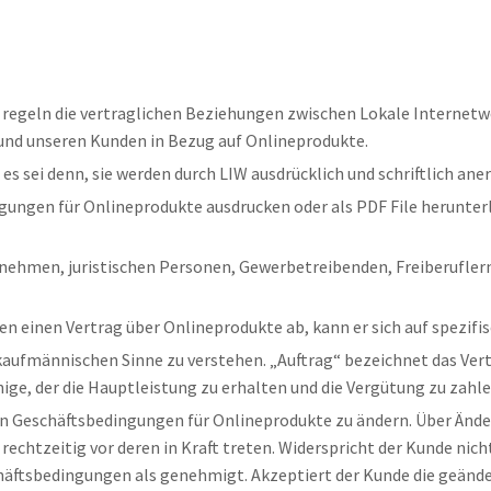
 regeln die vertraglichen Beziehungen zwischen Lokale Interne
und unseren Kunden in Bezug auf Onlineprodukte.
 sei denn, sie werden durch LIW ausdrücklich und schriftlich ane
ungen für Onlineprodukte ausdrucken oder als PDF File herunter
nehmen, juristischen Personen, Gewerbetreibenden, Freiberuflern
en einen Vertrag über Onlineprodukte ab, kann er sich auf spezifi
m kaufmännischen Sinne zu verstehen. „Auftrag“ bezeichnet das Ver
ige, der die Hauptleistung zu erhalten und die Vergütung zu zahle
inen Geschäftsbedingungen für Onlineprodukte zu ändern. Über Änd
echtzeitig vor deren in Kraft treten. Widerspricht der Kunde nic
äftsbedingungen als genehmigt. Akzeptiert der Kunde die geände