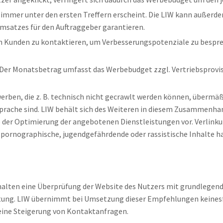
 immer unter den ersten Treffern erscheint. Die LIW kann außerd
msatzes für den Auftraggeber garantieren.
en Kunden zu kontaktieren, um Verbesserungspotenziale zu bespr
. Der Monatsbetrag umfasst das Werbebudget zzgl. Vertriebsprovisi
ewerben, die z. B. technisch nicht gecrawlt werden können, übermä
 Sprache sind. LIW behält sich des Weiteren in diesem Zusammen
er Optimierung der angebotenen Dienstleistungen vor. Verlinku
ornographische, jugendgefährdende oder rassistische Inhalte hab
halten eine Überprüfung der Website des Nutzers mit grundlegen
ng. LIW übernimmt bei Umsetzung dieser Empfehlungen keinesfal
eine Steigerung von Kontaktanfragen.