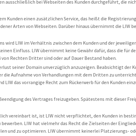
 ausschließlich bei Webseiten des Kunden durchgeführt, die nicht
W dem Kunden einen zusätzlichen Service, das heißt die Registrier
iedener Arten von Webseiten. Darüber hinaus übernimmt die LIW b
ns wird LIW im Verhältnis zwischen dem Kunden und der jeweilige
 keinen Einfluss. LIW übernimmt keine Gewähr dafür, dass die fü
 von Rechten Dritter sind oder auf Dauer Bestand haben.
 Verlust seiner Domain unverzüglich anzuzeigen. Beabsichtigt de
 über die Aufnahme von Verhandlungen mit dem Dritten zu unterrich
d LIW das vorrangige Recht zum Rückerwerb für den Kunden einzu
 Beendigung des Vertrages freizugeben. Spätestens mit dieser Fre
klich vereinbart ist, ist LIW nicht verpflichtet, den Kunden in 
 bewerben. LIW hat vielmehr das Recht die Zielseiten der Einglie
en und zu optimieren. LIW übernimmt keinerlei Platzierungs- o