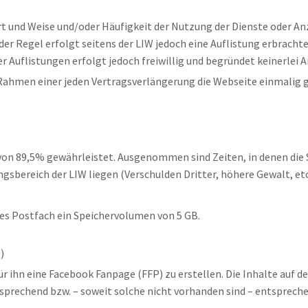
r Art und Weise und/oder Häufigkeit der Nutzung der Dienste oder A
 der Regel erfolgt seitens der LIW jedoch eine Auflistung erbrach
r Auflistungen erfolgt jedoch freiwillig und begründet keinerlei 
im Rahmen einer jeden Vertragsverlängerung die Webseite einmal
l von 89,5% gewährleistet. Ausgenommen sind Zeiten, in denen di
bereich der LIW liegen (Verschulden Dritter, höhere Gewalt, etc.)
edes Postfach ein Speichervolumen von 5 GB.
)
ür ihn eine Facebook Fanpage (FFP) zu erstellen. Die Inhalte auf d
sprechend bzw. – soweit solche nicht vorhanden sind – entsprech