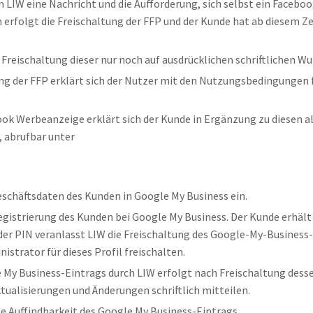
on LIW eine Nachricht und die Aufforderung, sich selbst ein Fac
erfolgt die Freischaltung der FFP und der Kunde hat ab diesem Ze
 Freischaltung dieser nur noch auf ausdrücklichen schriftlichen W
ung der FFP erklärt sich der Nutzer mit den Nutzungsbedingungen 
ebook Werbeanzeige erklärt sich der Kunde in Ergänzung zu diese
 abrufbar unter
eschäftsdaten des Kunden in Google My Business ein.
strierung des Kunden bei Google My Business. Der Kunde erhält i
r PIN veranlasst LIW die Freischaltung des Google-My-Business-Ein
strator für dieses Profil freischalten.
e My Business-Eintrags durch LIW erfolgt nach Freischaltung dess
tualisierungen und Änderungen schriftlich mitteilen.
e Auffindbarkeit des Google My Business-Eintrags.