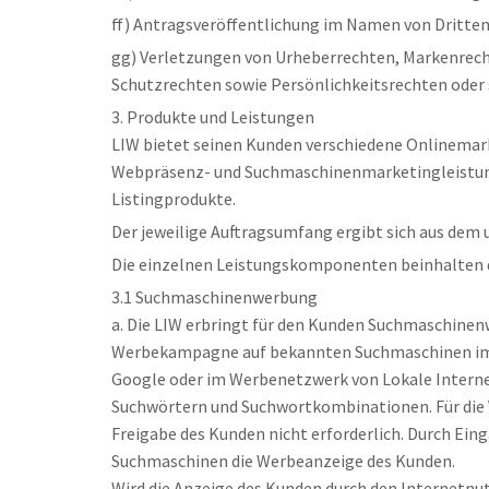
ff) Antragsveröffentlichung im Namen von Dritten
gg) Verletzungen von Urheberrechten, Markenrec
Schutzrechten sowie Persönlichkeitsrechten oder 
3. Produkte und Leistungen
LIW bietet seinen Kunden verschiedene Onlinemark
Webpräsenz- und Suchmaschinenmarketingleistunge
Listingprodukte.
Der jeweilige Auftragsumfang ergibt sich aus dem 
Die einzelnen Leistungskomponenten beinhalten d
3.1 Suchmaschinenwerbung
a. Die LIW erbringt für den Kunden Suchmaschine
Werbekampagne auf bekannten Suchmaschinen im Int
Google oder im Werbenetzwerk von Lokale Intern
Suchwörtern und Suchwortkombinationen. Für die 
Freigabe des Kunden nicht erforderlich. Durch Ei
Suchmaschinen die Werbeanzeige des Kunden.
Wird die Anzeige des Kunden durch den Internetnut